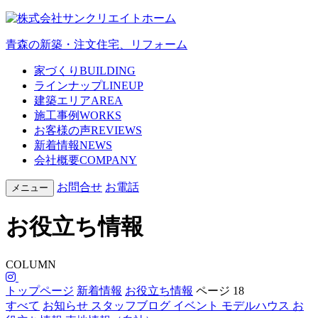
青森の新築・注文住宅、リフォーム
家づくり
BUILDING
ラインナップ
LINEUP
建築エリア
AREA
施工事例
WORKS
お客様の声
REVIEWS
新着情報
NEWS
会社概要
COMPANY
お問合せ
お電話
メニュー
お役立ち情報
COLUMN
トップページ
新着情報
お役立ち情報
ページ 18
すべて
お知らせ
スタッフブログ
イベント
モデルハウス
お