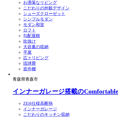
お洒落なリビング
こだわりの外観デザイン
シューズクローゼット
シンプルモダン
モダン和室
ロフト
勾配屋根
吹抜け
大容量の収納
平屋
広々リビング
琉球畳
造作棚
青森県青森市
インナーガレージ搭載のComfortable 
ZEH仕様高断熱
インナーガレージ
こだわりのキッチン収納