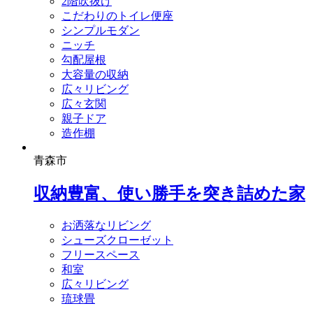
2階吹抜け
こだわりのトイレ便座
シンプルモダン
ニッチ
勾配屋根
大容量の収納
広々リビング
広々玄関
親子ドア
造作棚
青森市
収納豊富、使い勝手を突き詰めた家
お洒落なリビング
シューズクローゼット
フリースペース
和室
広々リビング
琉球畳