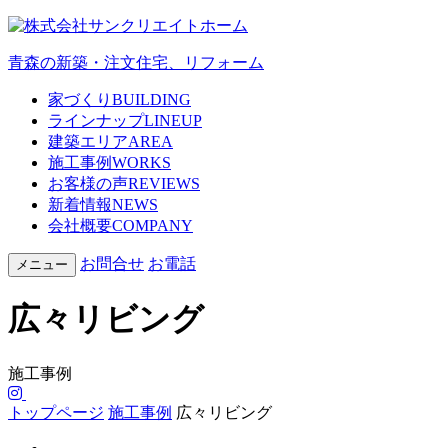
青森の新築・注文住宅、リフォーム
家づくり
BUILDING
ラインナップ
LINEUP
建築エリア
AREA
施工事例
WORKS
お客様の声
REVIEWS
新着情報
NEWS
会社概要
COMPANY
お問合せ
お電話
メニュー
広々リビング
施工事例
トップページ
施工事例
広々リビング