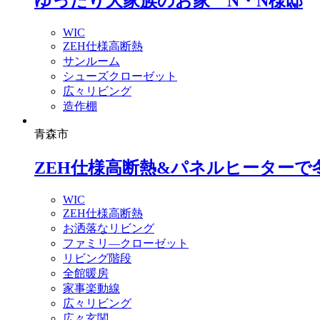
ゆったり大家族のお家 N・N様邸
WIC
ZEH仕様高断熱
サンルーム
シューズクローゼット
広々リビング
造作棚
青森市
ZEH仕様高断熱&パネルヒーター
WIC
ZEH仕様高断熱
お洒落なリビング
ファミリ―クローゼット
リビング階段
全館暖房
家事楽動線
広々リビング
広々玄関