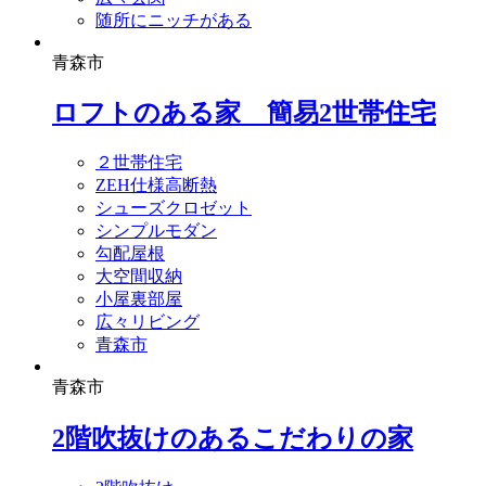
随所にニッチがある
青森市
ロフトのある家 簡易2世帯住宅
２世帯住宅
ZEH仕様高断熱
シューズクロゼット
シンプルモダン
勾配屋根
大空間収納
小屋裏部屋
広々リビング
青森市
青森市
2階吹抜けのあるこだわりの家