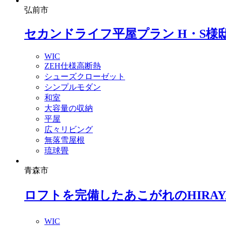
弘前市
セカンドライフ平屋プラン H・S様
WIC
ZEH仕様高断熱
シューズクローゼット
シンプルモダン
和室
大容量の収納
平屋
広々リビング
無落雪屋根
琉球畳
青森市
ロフトを完備したあこがれのHIRAYA
WIC