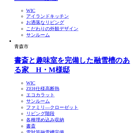
WIC
アイランドキッチン
お洒落なリビング
こだわりの外観デザイン
サンルーム
青森市
書斎と趣味室を完備した融雪槽のあ
る家 H・M様邸
WIC
ZEH仕様高断熱
エコカラット
サンルーム
ファミリ―クローゼット
リビング階段
各種埋め込み収納
書斎
雪対策融雪槽完備