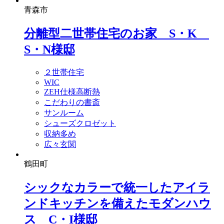
青森市
分離型二世帯住宅のお家 S・K
S・N様邸
２世帯住宅
WIC
ZEH仕様高断熱
こだわりの書斎
サンルーム
シューズクロゼット
収納多め
広々玄関
鶴田町
シックなカラーで統一したアイラ
ンドキッチンを備えたモダンハウ
ス C・I様邸