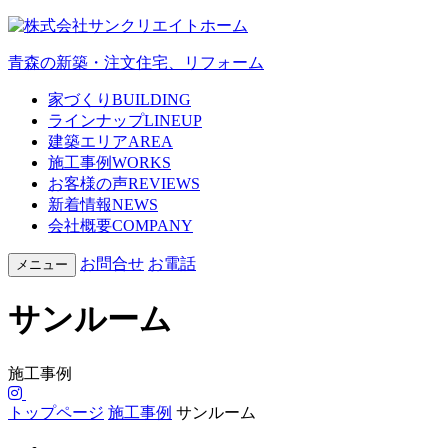
青森の新築・注文住宅、リフォーム
家づくり
BUILDING
ラインナップ
LINEUP
建築エリア
AREA
施工事例
WORKS
お客様の声
REVIEWS
新着情報
NEWS
会社概要
COMPANY
お問合せ
お電話
メニュー
サンルーム
施工事例
トップページ
施工事例
サンルーム