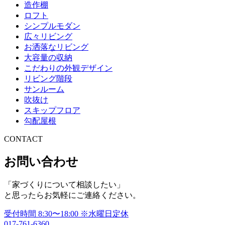
造作棚
ロフト
シンプルモダン
広々リビング
お洒落なリビング
大容量の収納
こだわりの外観デザイン
リビング階段
サンルーム
吹抜け
スキップフロア
勾配屋根
CONTACT
お問い合わせ
「家づくりについて相談したい」
と思ったらお気軽にご連絡ください。
受付時間
8:30〜18:00
※水曜日定休
017-761-6360