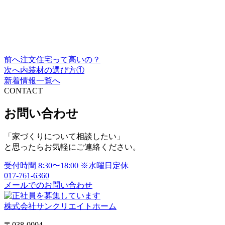
前へ
注文住宅って高いの？
投
次へ
内装材の選び方①
稿
新着情報一覧へ
CONTACT
ナ
ビ
お問い合わせ
ゲ
「家づくりについて相談したい」
ー
と思ったらお気軽にご連絡ください。
シ
受付時間
8:30〜18:00
※水曜日定休
ョ
017-761-6360
メールでのお問い合わせ
ン
株式会社サンクリエイトホーム
〒038-0004