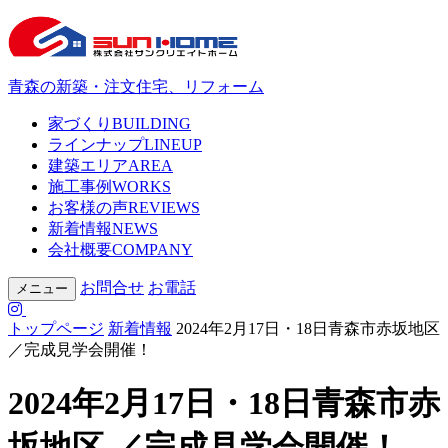
青森の新築・注文住宅、リフォーム
家づくり
BUILDING
ラインナップ
LINEUP
建築エリア
AREA
施工事例
WORKS
お客様の声
REVIEWS
新着情報
NEWS
会社概要
COMPANY
お問合せ
お電話
メニュー
トップページ
新着情報
2024年2月17日・18日青森市赤坂地区
／完成見学会開催！
2024年2月17日・18日青森市赤
坂地区 ／完成見学会開催！