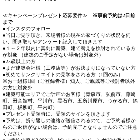
≪キャンペーンプレゼント応募要件≫
※事前予約は2日前
まで
●インスタのフォロー
●当日ご見学頂き、来場者様の現在の家づくりの状況を伺
い、聞き取りやアンケート記入して頂きます
●１～２年以内に真剣に新築、建て替えを検討されている方
が対象 （建築のご予定がない場合は対象外）
●23歳以上の方
●まだ建築会社様（工務店等）がお決まりになっていない方
●初めてサンクリエイトの見学をされる方（1回のみ）
※お一組様1回（ご登録者様）知人、ご親戚等ご検討者以外
の方は対象外
●建築可能エリアでご計画のお客様（青森市、弘前市、藤崎
町、田舎館村、平川市、黒石市、五所川原市、つがる市、鶴
田町、板柳町、平内町）
●プレゼント受領時に、受領のサインを頂きます
●予約は、折り返しの連絡が送信されるので、ご予約者様か
らのご返信がない場合は、予約完了となりませんのでご注意
ください