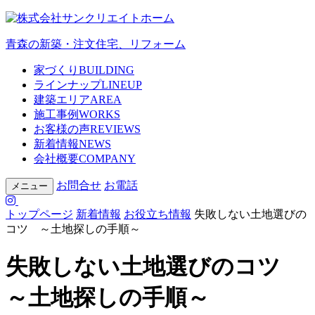
青森の新築・注文住宅、リフォーム
家づくり
BUILDING
ラインナップ
LINEUP
建築エリア
AREA
施工事例
WORKS
お客様の声
REVIEWS
新着情報
NEWS
会社概要
COMPANY
お問合せ
お電話
メニュー
トップページ
新着情報
お役立ち情報
失敗しない土地選びの
コツ ～土地探しの手順～
失敗しない土地選びのコツ
～土地探しの手順～