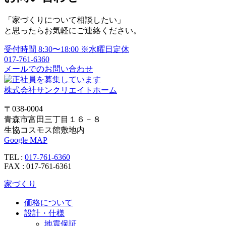
ゲ
「家づくりについて相談したい」
ー
と思ったらお気軽にご連絡ください。
シ
受付時間
8:30〜18:00
※水曜日定休
ョ
017-761-6360
メールでのお問い合わせ
ン
株式会社サンクリエイトホーム
〒038-0004
青森市富田三丁目１６－８
生協コスモス館敷地内
Google MAP
TEL :
017-761-6360
FAX : 017-761-6361
家づくり
価格について
設計・仕様
地震保証