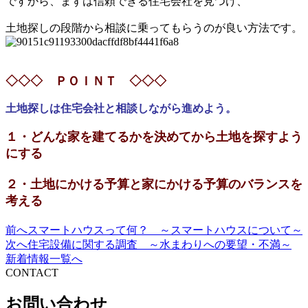
ですから、まずは信頼できる住宅会社を見つけ、
土地探しの段階から相談に乗ってもらうのが良い方法です。
◇◇◇ ＰＯＩＮＴ ◇◇◇
土地探しは住宅会社と相談しながら進めよう。
１・どんな家を建てるかを決めてから土地を探すよう
にする
２・土地にかける予算と家にかける予算のバランスを
考える
前へ
スマートハウスって何？ ～スマートハウスについて～
投
次へ
住宅設備に関する調査 ～水まわりへの要望・不満～
稿
新着情報一覧へ
CONTACT
ナ
ビ
お問い合わせ