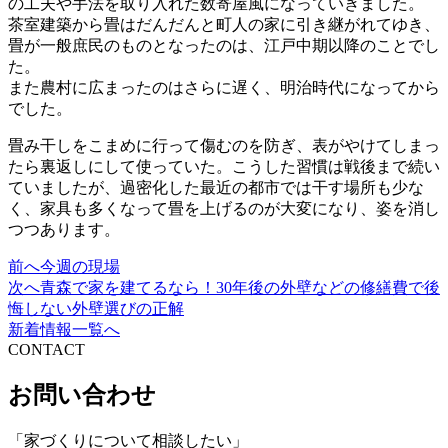
の工夫や手法を取り入れた数寄屋風になっていきました。
茶室建築から畳はだんだんと町人の家に引き継がれてゆき、
畳が一般庶民のものとなったのは、江戸中期以降のことでし
た。
また農村に広まったのはさらに遅く、明治時代になってから
でした。
畳み干しをこまめに行って傷むのを防ぎ、表がやけてしまっ
たら裏返しにして使っていた。こうした習慣は戦後まで続い
ていましたが、過密化した最近の都市では干す場所も少な
く、家具も多くなって畳を上げるのが大変になり、姿を消し
つつあります。
前へ
今週の現場
投
次へ
青森で家を建てるなら！30年後の外壁などの修繕費で後
稿
悔しない外壁選びの正解
新着情報一覧へ
ナ
CONTACT
ビ
お問い合わせ
ゲ
ー
「家づくりについて相談したい」