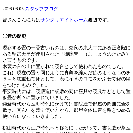
2026.06.05
スタッフブログ
皆さんこんにちは
サンクリエイトホーム
渡辺です。
〇畳の歴史
現存する畳の一番古いものは、奈良の東大寺にある正倉院に
ある聖武天皇が使用された「御床畳」（ごしょうのたたみ）
と言うものです。
木製の台の上に置かれて寝台として使われたものでした。
これは現在の畳と同じように真薦を編んだ筵のようなものを
５～６枚重ねて床として、表にイ草のコモをかぶせて錦の縁
をつけたものでした。
平安時代には、寝殿造に板敷の間に座具や寝具などとして置
き畳が所々に置かれていました。
鎌倉時代から室町時代にかけては書院造で部屋の周囲に畳を
敷き、真ん中を残す使い方から、部屋全体に畳を敷きつめる
使い方になっていきました。
桃山時代から江戸時代へと移るにしたがって、書院造が茶室