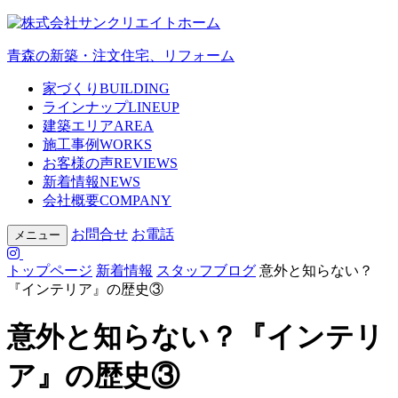
青森の新築・注文住宅、リフォーム
家づくり
BUILDING
ラインナップ
LINEUP
建築エリア
AREA
施工事例
WORKS
お客様の声
REVIEWS
新着情報
NEWS
会社概要
COMPANY
お問合せ
お電話
メニュー
トップページ
新着情報
スタッフブログ
意外と知らない？
『インテリア』の歴史③
意外と知らない？『インテリ
ア』の歴史③