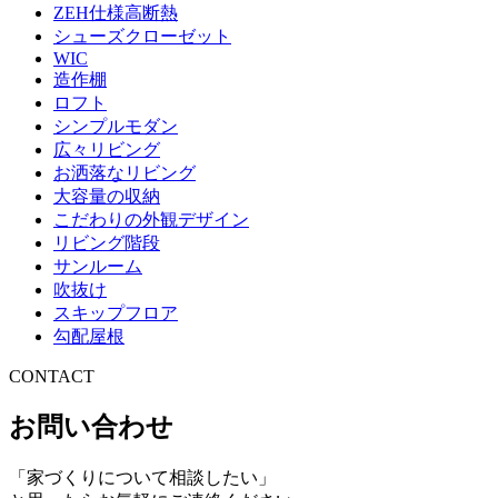
ZEH仕様高断熱
シューズクローゼット
WIC
造作棚
ロフト
シンプルモダン
広々リビング
お洒落なリビング
大容量の収納
こだわりの外観デザイン
リビング階段
サンルーム
吹抜け
スキップフロア
勾配屋根
CONTACT
お問い合わせ
「家づくりについて相談したい」