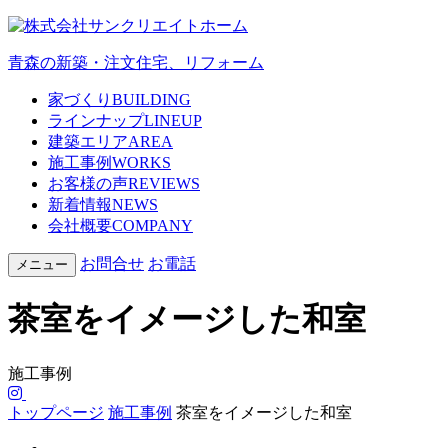
青森の新築・注文住宅、リフォーム
家づくり
BUILDING
ラインナップ
LINEUP
建築エリア
AREA
施工事例
WORKS
お客様の声
REVIEWS
新着情報
NEWS
会社概要
COMPANY
お問合せ
お電話
メニュー
茶室をイメージした和室
施工事例
トップページ
施工事例
茶室をイメージした和室