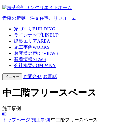
青森の新築・注文住宅、リフォーム
家づくり
BUILDING
ラインナップ
LINEUP
建築エリア
AREA
施工事例
WORKS
お客様の声
REVIEWS
新着情報
NEWS
会社概要
COMPANY
お問合せ
お電話
メニュー
中二階フリースペース
施工事例
トップページ
施工事例
中二階フリースペース