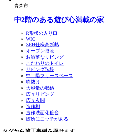
青森市
中2階のある遊び心満載の家
R形状の入り口
WIC
ZEH仕様高断熱
オープン階段
お洒落なリビング
こだわりのトイレ
リビング階段
中二階フリースペース
吹抜け
大容量の収納
広々リビング
広々玄関
造作棚
造作洗面化粧台
随所にニッチがある
タグから施工事例を探せます