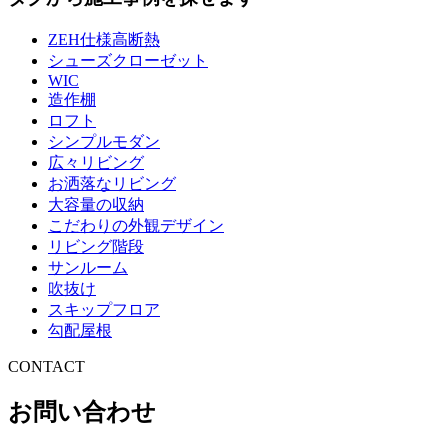
ZEH仕様高断熱
シューズクローゼット
WIC
造作棚
ロフト
シンプルモダン
広々リビング
お洒落なリビング
大容量の収納
こだわりの外観デザイン
リビング階段
サンルーム
吹抜け
スキップフロア
勾配屋根
CONTACT
お問い合わせ