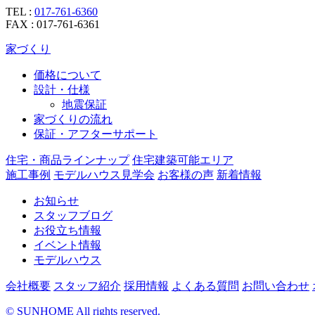
TEL :
017-761-6360
FAX : 017-761-6361
家づくり
価格について
設計・仕様
地震保証
家づくりの流れ
保証・アフターサポート
住宅・商品ラインナップ
住宅建築可能エリア
施工事例
モデルハウス見学会
お客様の声
新着情報
お知らせ
スタッフブログ
お役立ち情報
イベント情報
モデルハウス
会社概要
スタッフ紹介
採用情報
よくある質問
お問い合わせ
©
SUNHOME All rights reserved.