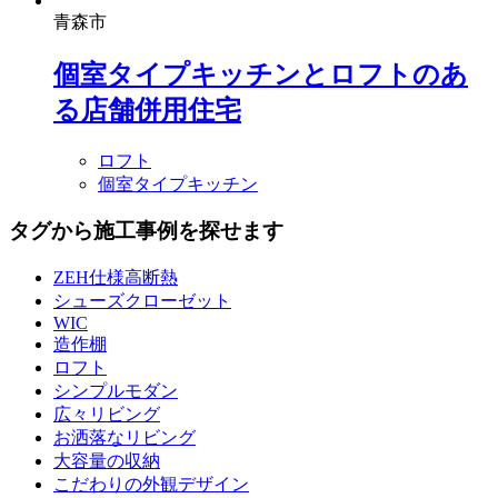
青森市
個室タイプキッチンとロフトのあ
る店舗併用住宅
ロフト
個室タイプキッチン
タグから施工事例を探せます
ZEH仕様高断熱
シューズクローゼット
WIC
造作棚
ロフト
シンプルモダン
広々リビング
お洒落なリビング
大容量の収納
こだわりの外観デザイン