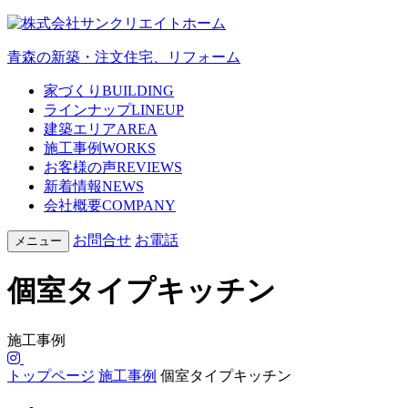
青森の新築・注文住宅、リフォーム
家づくり
BUILDING
ラインナップ
LINEUP
建築エリア
AREA
施工事例
WORKS
お客様の声
REVIEWS
新着情報
NEWS
会社概要
COMPANY
お問合せ
お電話
メニュー
個室タイプキッチン
施工事例
トップページ
施工事例
個室タイプキッチン