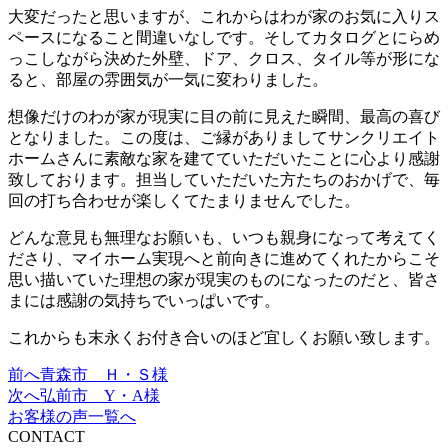
大変だったと思いますが、これからはわが家のお気に入りス
ペースになること間違いなしです。そしてカタログとにらめ
っこしながら決めた外壁、ドア、クロス、タイル等が形にな
ると、部屋の雰囲気が一気に変わりました。
想像だけのわが家が現実に目の前に見えた瞬間、最高の喜び
となりました。この度は、ご縁がありましてサンクリエイト
ホームさんに素敵な家を建てていただいたことに心より感謝
致しております。担当していただいた方たちのおかげで、毎
回の打ち合わせが楽しくてたまりませんでした。
どんな意見も無理なお願いも、いつも親身になって考えてく
ださり、マイホーム実現へと前向きに進めてくれたからこそ
思い描いていた理想の家が現実のものになったのだと、皆さ
まには感謝の気持ちでいっぱいです。
これからも末永くお付き合いのほど宜しくお願い致します。
前へ
青森市 Ｈ・Ｓ様
投
次へ
弘前市 Y・A様
稿
お客様の声一覧へ
CONTACT
ナ