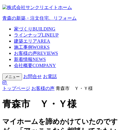
青森の新築・注文住宅、リフォーム
家づくり
BUILDING
ラインナップ
LINEUP
建築エリア
AREA
施工事例
WORKS
お客様の声
REVIEWS
新着情報
NEWS
会社概要
COMPANY
お問合せ
お電話
メニュー
トップページ
お客様の声
青森市 Ｙ・Ｙ様
青森市 Ｙ・Ｙ様
マイホームを諦めかけていたのです