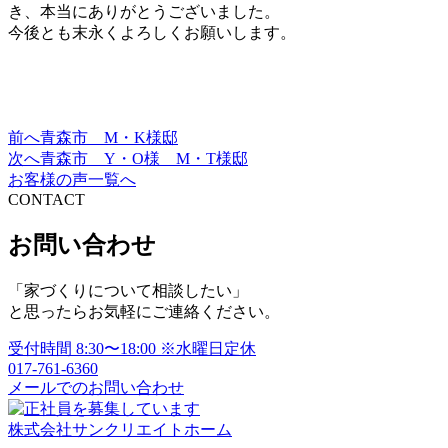
き、本当にありがとうございました。
今後とも末永くよろしくお願いします。
前へ
青森市 M・K様邸
投
次へ
青森市 Y・O様 M・T様邸
稿
お客様の声一覧へ
CONTACT
ナ
ビ
お問い合わせ
ゲ
「家づくりについて相談したい」
ー
と思ったらお気軽にご連絡ください。
シ
受付時間
8:30〜18:00
※水曜日定休
ョ
017-761-6360
メールでのお問い合わせ
ン
株式会社サンクリエイトホーム