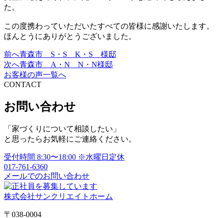
た。
この度携わっていただいたすべての皆様に感謝いたします。
ほんとうにありがとうございました。
前へ
青森市 S・S K・S 様邸
投
次へ
青森市 A・N N・N様邸
稿
お客様の声一覧へ
CONTACT
ナ
ビ
お問い合わせ
ゲ
「家づくりについて相談したい」
ー
と思ったらお気軽にご連絡ください。
シ
受付時間
8:30〜18:00
※水曜日定休
ョ
017-761-6360
メールでのお問い合わせ
ン
株式会社サンクリエイトホーム
〒038-0004