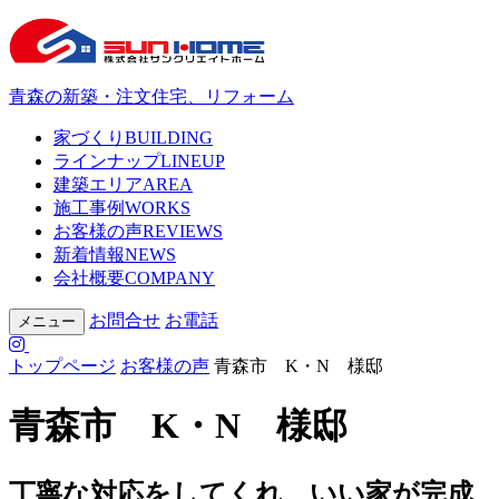
青森の新築・注文住宅、リフォーム
家づくり
BUILDING
ラインナップ
LINEUP
建築エリア
AREA
施工事例
WORKS
お客様の声
REVIEWS
新着情報
NEWS
会社概要
COMPANY
お問合せ
お電話
メニュー
トップページ
お客様の声
青森市 K・N 様邸
青森市 K・N 様邸
丁寧な対応をしてくれ、いい家が完成