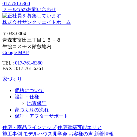
ョ
017-761-6360
メールでのお問い合わせ
ン
株式会社サンクリエイトホーム
〒038-0004
青森市富田三丁目１６－８
生協コスモス館敷地内
Google MAP
TEL :
017-761-6360
FAX : 017-761-6361
家づくり
価格について
設計・仕様
地震保証
家づくりの流れ
保証・アフターサポート
住宅・商品ラインナップ
住宅建築可能エリア
施工事例
モデルハウス見学会
お客様の声
新着情報