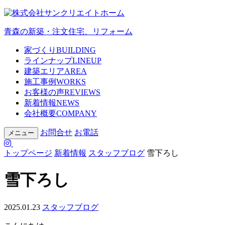
青森の新築・注文住宅、リフォーム
家づくり
BUILDING
ラインナップ
LINEUP
建築エリア
AREA
施工事例
WORKS
お客様の声
REVIEWS
新着情報
NEWS
会社概要
COMPANY
お問合せ
お電話
メニュー
トップページ
新着情報
スタッフブログ
雪下ろし
雪下ろし
2025.01.23
スタッフブログ