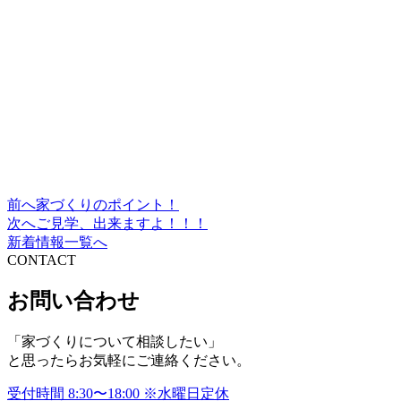
前へ
家づくりのポイント！
投
次へ
ご見学、出来ますよ！！！
稿
新着情報一覧へ
CONTACT
ナ
ビ
お問い合わせ
ゲ
「家づくりについて相談したい」
ー
と思ったらお気軽にご連絡ください。
シ
受付時間
8:30〜18:00
※水曜日定休