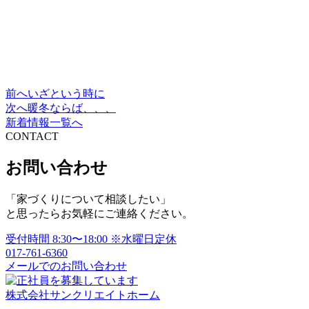
前へ
いざという時に
投
次へ
暖冬ならば、、、
稿
新着情報一覧へ
CONTACT
ナ
ビ
お問い合わせ
ゲ
「家づくりについて相談したい」
ー
と思ったらお気軽にご連絡ください。
シ
受付時間
8:30〜18:00
※水曜日定休
ョ
017-761-6360
メールでのお問い合わせ
ン
株式会社サンクリエイトホーム