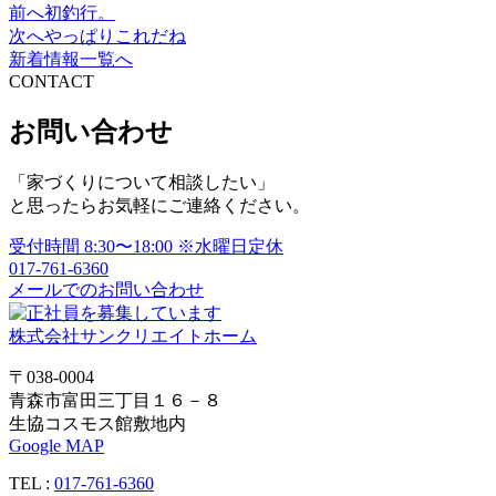
前へ
初釣行。
投
次へ
やっぱりこれだね
稿
新着情報一覧へ
CONTACT
ナ
ビ
お問い合わせ
ゲ
「家づくりについて相談したい」
ー
と思ったらお気軽にご連絡ください。
シ
受付時間
8:30〜18:00
※水曜日定休
ョ
017-761-6360
メールでのお問い合わせ
ン
株式会社サンクリエイトホーム
〒038-0004
青森市富田三丁目１６－８
生協コスモス館敷地内
Google MAP
TEL :
017-761-6360