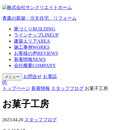
青森の新築・注文住宅、リフォーム
家づくり
BUILDING
ラインナップ
LINEUP
建築エリア
AREA
施工事例
WORKS
お客様の声
REVIEWS
新着情報
NEWS
会社概要
COMPANY
お問合せ
お電話
メニュー
トップページ
新着情報
スタッフブログ
お菓子工房
お菓子工房
2023.04.20
スタッフブログ