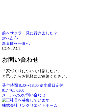
前へ
サクラ 見に行きました？
投
次へ
点心
稿
新着情報一覧へ
CONTACT
ナ
ビ
お問い合わせ
ゲ
「家づくりについて相談したい」
ー
と思ったらお気軽にご連絡ください。
シ
受付時間
8:30〜18:00
※水曜日定休
ョ
017-761-6360
メールでのお問い合わせ
ン
株式会社サンクリエイトホーム