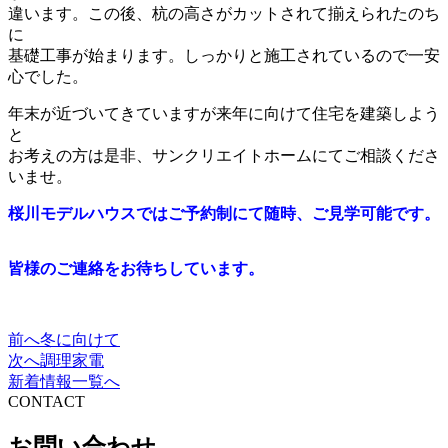
違います。この後、杭の高さがカットされて揃えられたのち
に
基礎工事が始まります。しっかりと施工されているので一安
心でした。
年末が近づいてきていますが来年に向けて住宅を建築しよう
と
お考えの方は是非、サンクリエイトホームにてご相談くださ
いませ。
桜川モデルハウスではご予約制にて随時、ご見学可能です。
皆様のご連絡をお待ちしています。
前へ
冬に向けて
投
次へ
調理家電
稿
新着情報一覧へ
CONTACT
ナ
ビ
お問い合わせ