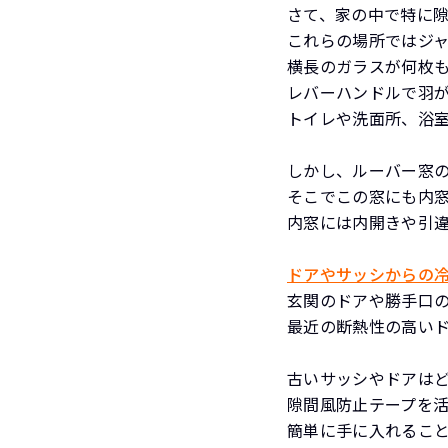
さて、家の中で特に
これらの場所ではジ
横長のガラスが何枚
レバーハンドルで羽
トイレや洗面所、浴
しかし、ルーバー窓
そこでこの窓にも内
内窓には内開きや引
ドアやサッシからの
玄関のドアや勝手口
最近の断熱性の高い
古いサッシやドアは
隙間風防止テープを
簡単に手に入れるこ