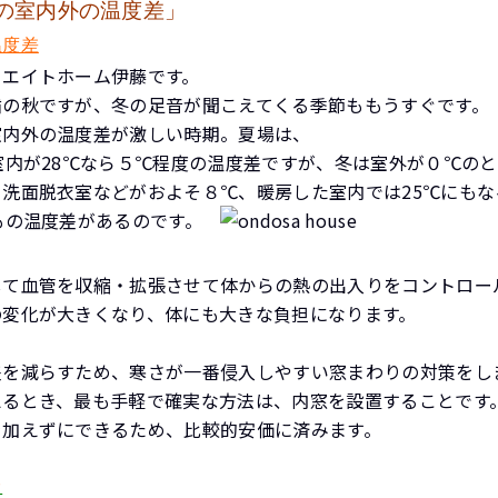
の室内外の温度差」
温度差
リエイトホーム伊藤です。
繍の秋ですが、冬の足音が聞こえてくる季節ももうすぐです。
室内外の温度差が激しい時期。夏場は、
室内が28℃なら５℃程度の温度差ですが、冬は室外が０℃のと
洗面脱衣室などがおよそ８℃、暖房した室内では25℃にもな
もの温度差があるのです。
して血管を収縮・拡張させて体からの熱の出入りをコントロー
の変化が大きくなり、体にも大きな負担になります。
差を減らすため、寒さが一番侵入しやすい窓まわりの対策をし
えるとき、最も手軽で確実な方法は、内窓を設置することです
を加えずにできるため、比較的安価に済みます。
を