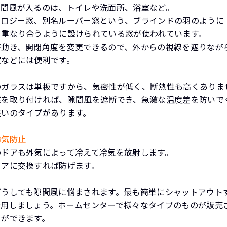
隙間風が入るのは、トイレや洗面所、浴室など。
ャロジー窓、別名ルーバー窓という、ブラインドの羽のように
も重なり合うように設けられている窓が使われています。
が動き、開閉角度を変更できるので、外からの視線を遮りなが
室などには便利です。
のガラスは単板ですから、気密性が低く、断熱性も高くありま
窓を取り付ければ、隙間風を遮断でき、急激な温度差を防いで
違いのタイプがあります。
冷気防止
のドアも外気によって冷えて冷気を放射します。
ドアに交換すれば防げます。
どうしても隙間風に悩まされます。最も簡単にシャットアウト
活用しましょう。ホームセンターで様々なタイプのものが販売
とができます。