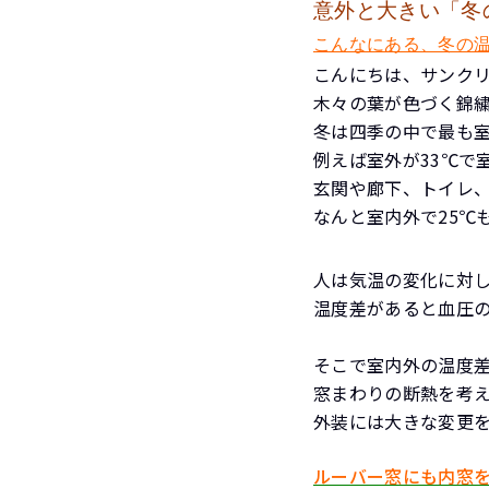
意外と大きい「冬
こんなにある、冬の
こんにちは、サンク
木々の葉が色づく錦
冬は四季の中で最も
例えば室外が33℃で
玄関や廊下、トイレ、
なんと室内外で25℃
人は気温の変化に対
温度差があると血圧
そこで室内外の温度
窓まわりの断熱を考
外装には大きな変更
ルーバー窓にも内窓