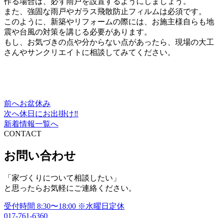
作る場合は、必ず雨戸を設置するようにしましょう。
また、強固な雨戸やガラス飛散防止フィルムは必須です。
このように、新築やリフォームの際には、お施主様自らも地
震や台風の対策を講じる必要があります。
もし、お気づきの点や分からない点があったら、現場の大工
さんやサンクリエイトに相談してみてください。
前へ
お盆休み
投
次へ
休日にお出掛け‼
稿
新着情報一覧へ
CONTACT
ナ
ビ
お問い合わせ
ゲ
「家づくりについて相談したい」
ー
と思ったらお気軽にご連絡ください。
シ
受付時間
8:30〜18:00
※水曜日定休
ョ
017-761-6360