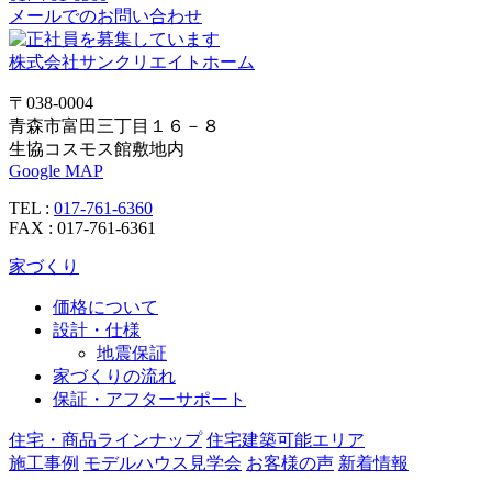
メールでのお問い合わせ
ン
株式会社サンクリエイトホーム
〒038-0004
青森市富田三丁目１６－８
生協コスモス館敷地内
Google MAP
TEL :
017-761-6360
FAX : 017-761-6361
家づくり
価格について
設計・仕様
地震保証
家づくりの流れ
保証・アフターサポート
住宅・商品ラインナップ
住宅建築可能エリア
施工事例
モデルハウス見学会
お客様の声
新着情報