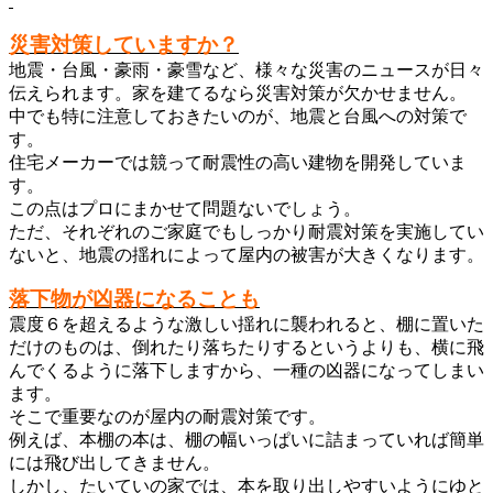
災害対策していますか？
地震・台風・豪雨・豪雪など、様々な災害のニュースが日々
伝えられます。家を建てるなら災害対策が欠かせません。
中でも特に注意しておきたいのが、地震と台風への対策で
す。
住宅メーカーでは競って耐震性の高い建物を開発していま
す。
この点はプロにまかせて問題ないでしょう。
ただ、それぞれのご家庭でもしっかり耐震対策を実施してい
ないと、地震の揺れによって屋内の被害が大きくなります。
落下物が凶器になることも
震度６を超えるような激しい揺れに襲われると、棚に置いた
だけのものは、倒れたり落ちたりするというよりも、横に飛
んでくるように落下しますから、一種の凶器になってしまい
ます。
そこで重要なのが屋内の耐震対策です。
例えば、本棚の本は、棚の幅いっぱいに詰まっていれば簡単
には飛び出してきません。
しかし、たいていの家では、本を取り出しやすいようにゆと