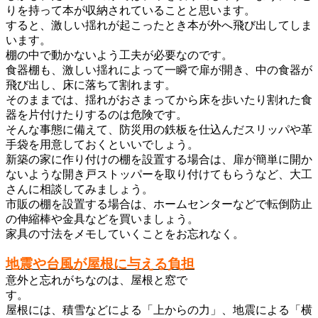
りを持って本が収納されていることと思います。
すると、激しい揺れが起こったとき本が外へ飛び出してしま
います。
棚の中で動かないよう工夫が必要なのです。
食器棚も、激しい揺れによって一瞬で扉が開き、中の食器が
飛び出し、床に落ちて割れます。
そのままでは、揺れがおさまってから床を歩いたり割れた食
器を片付けたりするのは危険です。
そんな事態に備えて、防災用の鉄板を仕込んだスリッパや革
手袋を用意しておくといいでしょう。
新築の家に作り付けの棚を設置する場合は、扉が簡単に開か
ないような開き戸ストッパーを取り付けてもらうなど、大工
さんに相談してみましょう。
市販の棚を設置する場合は、ホームセンターなどで転倒防止
の伸縮棒や金具などを買いましょう。
家具の寸法をメモしていくことをお忘れなく。
地震や台風が屋根に与える負担
意外と忘れがちなのは、屋根と窓で
す。
屋根には、積雪などによる「上からの力」、地震による「横