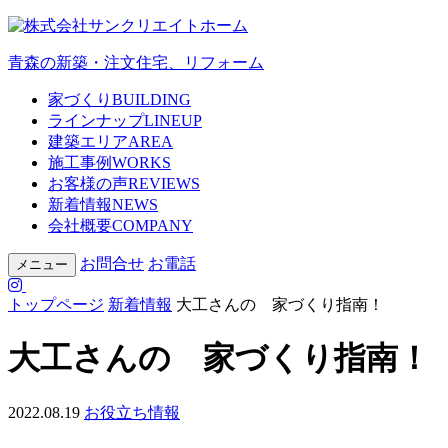
青森の新築・注文住宅、リフォーム
家づくり
BUILDING
ラインナップ
LINEUP
建築エリア
AREA
施工事例
WORKS
お客様の声
REVIEWS
新着情報
NEWS
会社概要
COMPANY
お問合せ
お電話
メニュー
トップページ
新着情報
大工さんの 家づくり指南！
大工さんの 家づくり指南！
2022.08.19
お役立ち情報