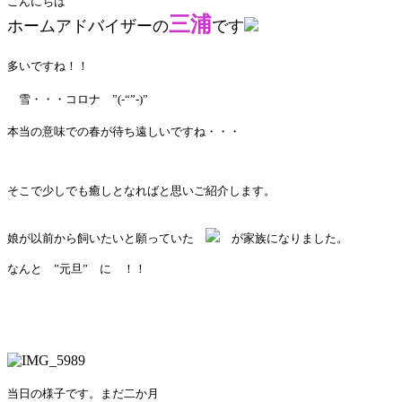
こんにちは
三浦
ホームアドバイザーの
です
多いですね！！
雪・・・コロナ ”(-“”-)”
本当の意味での春が待ち遠しいですね・・・
そこで少しでも癒しとなればと思いご紹介します。
娘が以前から飼いたいと願っていた
が家族に
なりました。
なんと ”元旦” に ！！
当日の様子です。
まだ二か月