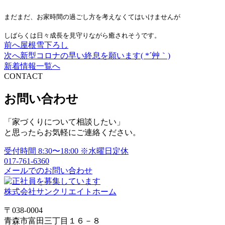
まだまだ、お家時間の過ごし方を
考えなくてはいけませんが
しばらくは日々成長を見守りながら癒されそうです。
前へ
屋根雪下ろし
投
次へ
新型コロナの早い終息を願います( *´艸｀)
稿
新着情報一覧へ
CONTACT
ナ
ビ
お問い合わせ
ゲ
「家づくりについて相談したい」
ー
と思ったらお気軽にご連絡ください。
シ
受付時間
8:30〜18:00
※水曜日定休
ョ
017-761-6360
メールでのお問い合わせ
ン
株式会社サンクリエイトホーム
〒038-0004
青森市富田三丁目１６－８