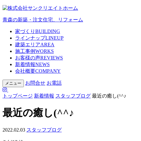
青森の新築・注文住宅、リフォーム
家づくり
BUILDING
ラインナップ
LINEUP
建築エリア
AREA
施工事例
WORKS
お客様の声
REVIEWS
新着情報
NEWS
会社概要
COMPANY
お問合せ
お電話
メニュー
トップページ
新着情報
スタッフブログ
最近の癒し(^^♪
最近の癒し(^^♪
2022.02.03
スタッフブログ