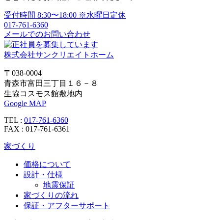
シ
受付時間
8:30〜18:00
※水曜日定休
ョ
017-761-6360
メールでのお問い合わせ
ン
株式会社サンクリエイトホーム
〒038-0004
青森市富田三丁目１６－８
生協コスモス館敷地内
Google MAP
TEL :
017-761-6360
FAX : 017-761-6361
家づくり
価格について
設計・仕様
地震保証
家づくりの流れ
保証・アフターサポート