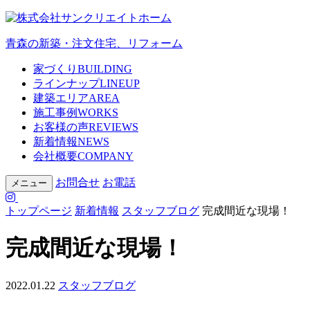
青森の新築・注文住宅、リフォーム
家づくり
BUILDING
ラインナップ
LINEUP
建築エリア
AREA
施工事例
WORKS
お客様の声
REVIEWS
新着情報
NEWS
会社概要
COMPANY
お問合せ
お電話
メニュー
トップページ
新着情報
スタッフブログ
完成間近な現場！
完成間近な現場！
2022.01.22
スタッフブログ