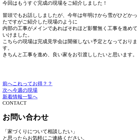
今回はもうすぐ完成の現場をご紹介しました！
冒頭でもお話ししましたが、今年は年明けから雪がひどかっ
たですがご紹介した現場のように
内部の工事がメインであればそれほど影響無く工事を進めて
いけました。
こちらの現場は完成見学会は開催しない予定となっておりま
す。
きちんと工事を進め、良い家をお引渡ししたいと思います。
前へ
これってお得？？
投
次へ
今週の現場
稿
新着情報一覧へ
CONTACT
ナ
ビ
お問い合わせ
ゲ
「家づくりについて相談したい」
ー
と思ったらお気軽にご連絡ください。