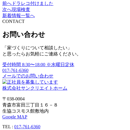
前へ
ドラレコ付けました
投
次へ
現場検査
稿
新着情報一覧へ
CONTACT
ナ
ビ
お問い合わせ
ゲ
「家づくりについて相談したい」
ー
と思ったらお気軽にご連絡ください。
シ
受付時間
8:30〜18:00
※水曜日定休
ョ
017-761-6360
メールでのお問い合わせ
ン
株式会社サンクリエイトホーム
〒038-0004
青森市富田三丁目１６－８
生協コスモス館敷地内
Google MAP
TEL :
017-761-6360