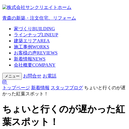
青森の新築・注文住宅、リフォーム
家づくり
BUILDING
ラインナップ
LINEUP
建築エリア
AREA
施工事例
WORKS
お客様の声
REVIEWS
新着情報
NEWS
会社概要
COMPANY
お問合せ
お電話
メニュー
トップページ
新着情報
スタッフブログ
ちょいと行くのが遅
かった紅葉スポット！
ちょいと行くのが遅かった紅
葉スポット！