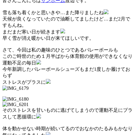
皆さんこんにちは
サンホーム
渡辺です。
雪も落ち着くかと思いきや…また降りましたね
天候が良くなっていたので油断してましたけど…まだ2月で
すもんね。
まだまだ寒い日が続きます
早く雪が消え暖かい日が来てほしいです。
さて、今回は私の趣味のひとつであるバレーボールも
このご時世のため１月半ばから体育館の使用ができなくなり
運動不足の毎日
今年新調したバレーボールシューズもまだ1度しか履けてお
らず
ストレスがプラスに
そのストレスを甘いものに逃げてしまうので運動不足にプラ
スして悪循環に
体を動かせない時期が続いてるのでおなかのたるみもかなり