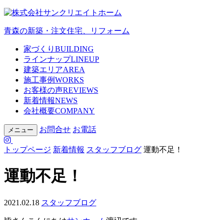
青森の新築・注文住宅、リフォーム
家づくり
BUILDING
ラインナップ
LINEUP
建築エリア
AREA
施工事例
WORKS
お客様の声
REVIEWS
新着情報
NEWS
会社概要
COMPANY
お問合せ
お電話
メニュー
トップページ
新着情報
スタッフブログ
運動不足！
運動不足！
2021.02.18
スタッフブログ