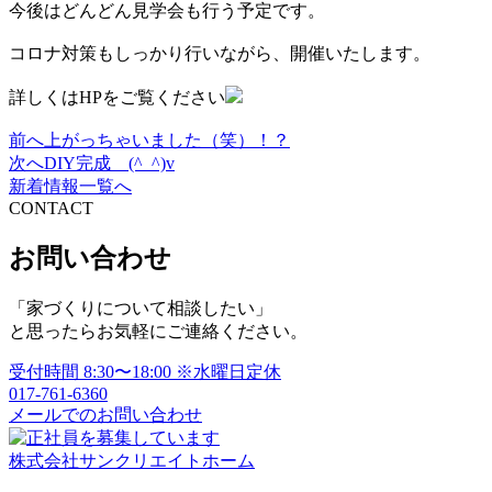
今後はどんどん見学会も行う予定です。
コロナ対策もしっかり行いながら、開催いたします。
詳しくはHPをご覧ください
前へ
上がっちゃいました（笑）！？
投
次へ
DIY完成 (^_^)v
稿
新着情報一覧へ
CONTACT
ナ
ビ
お問い合わせ
ゲ
「家づくりについて相談したい」
ー
と思ったらお気軽にご連絡ください。
シ
受付時間
8:30〜18:00
※水曜日定休
ョ
017-761-6360
メールでのお問い合わせ
ン
株式会社サンクリエイトホーム