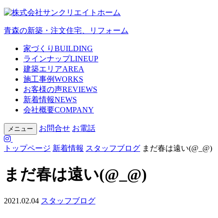
青森の新築・注文住宅、リフォーム
家づくり
BUILDING
ラインナップ
LINEUP
建築エリア
AREA
施工事例
WORKS
お客様の声
REVIEWS
新着情報
NEWS
会社概要
COMPANY
お問合せ
お電話
メニュー
トップページ
新着情報
スタッフブログ
まだ春は遠い(@_@)
まだ春は遠い(@_@)
2021.02.04
スタッフブログ