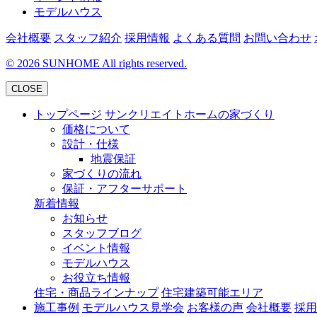
モデルハウス
会社概要
スタッフ紹介
採用情報
よくある質問
お問い合わせ
©
2026
SUNHOME All rights reserved.
CLOSE
トップページ
サンクリエイトホームの家づくり
価格について
設計・仕様
地震保証
家づくりの流れ
保証・アフターサポート
新着情報
お知らせ
スタッフブログ
イベント情報
モデルハウス
お役立ち情報
住宅・商品ラインナップ
住宅建築可能エリア
施工事例
モデルハウス見学会
お客様の声
会社概要
採用