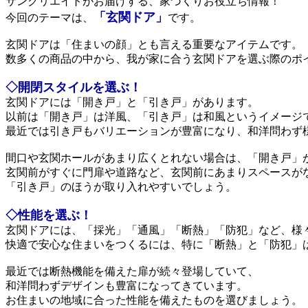
サンクリエイトがお届けする、家づくりお役立ち情報！
「玄関ドア」
今回のテーマは、
です。
玄関ドアは「住まいの顔」とも言える重要なアイテムです。
数多くの商品の中から、我が家に合う玄関ドアを選ぶ際のポ
◇開閉スタイルを選ぶ！
玄関ドアには「開き戸」と「引き戸」があります。
以前は「開き戸」は洋風、「引き戸」は和風というイメージ
最近では引き戸もバリエーションが豊富になり、和洋問わず
間口や玄関ホールがあまり広くとれない場合は、「開き戸」
玄関前がすぐに門扉や道路など、玄関前にあまりスペースが
「引き戸」のほうが取り入れやすいでしょう。
◇性能を選ぶ！
玄関ドアには、「採光」「通風」「断熱」「防犯」など、様
快適で安心な住まいをつくるには、特に「断熱」と「防犯」
最近では断熱機能を備えた扉が続々登場していて、
和洋問わずデザインも豊富になってきています。
お住まいの地域に合った性能を備えたものを選びましょう。