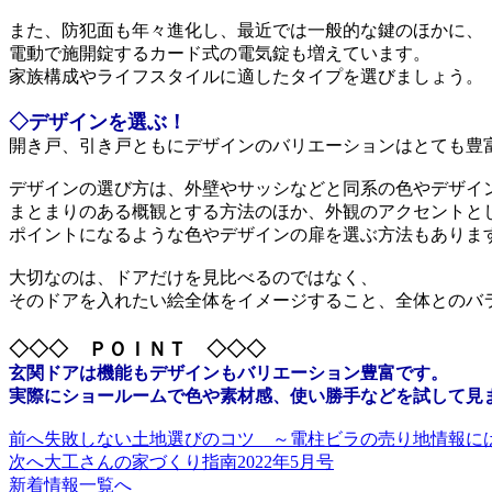
また、防犯面も年々進化し、最近では一般的な鍵のほかに、
電動で施開錠するカード式の電気錠も増えています。
家族構成やライフスタイルに適したタイプを選びましょう。
◇デザインを選ぶ！
開き戸、引き戸ともにデザインのバリエーションはとても豊
デザインの選び方は、外壁やサッシなどと同系の色やデザイ
まとまりのある概観とする方法のほか、外観のアクセントと
ポイントになるような色やデザインの扉を選ぶ方法もありま
大切なのは、ドアだけを見比べるのではなく、
そのドアを入れたい絵全体をイメージすること、全体とのバ
◇◇◇
ＰＯＩＮＴ
◇◇◇
玄関ドアは機能もデザインもバリエーション豊富です。
実際にショールームで色や素材感、使い勝手などを試して見
前へ
失敗しない土地選びのコツ ～電柱ビラの売り地情報に
投
次へ
大工さんの家づくり指南2022年5月号
稿
新着情報一覧へ