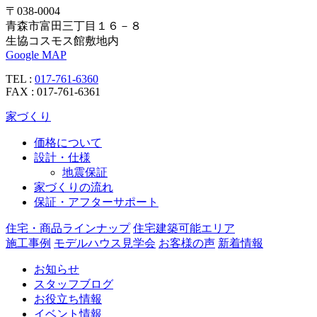
〒038-0004
青森市富田三丁目１６－８
生協コスモス館敷地内
Google MAP
TEL :
017-761-6360
FAX : 017-761-6361
家づくり
価格について
設計・仕様
地震保証
家づくりの流れ
保証・アフターサポート
住宅・商品ラインナップ
住宅建築可能エリア
施工事例
モデルハウス見学会
お客様の声
新着情報
お知らせ
スタッフブログ
お役立ち情報
イベント情報