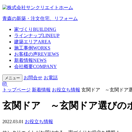
青森の新築・注文住宅、リフォーム
家づくり
BUILDING
ラインナップ
LINEUP
建築エリア
AREA
施工事例
WORKS
お客様の声
REVIEWS
新着情報
NEWS
会社概要
COMPANY
お問合せ
お電話
メニュー
トップページ
新着情報
お役立ち情報
玄関ドア ～玄関ドア
玄関ドア ～玄関ドア選びの
2022.03.01
お役立ち情報