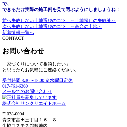
で、
できるだけ実際の施工例を見て選ぶようにしましょうね！
前へ
失敗しない土地選びのコツ ～土地探しの失敗談～
投
次へ
失敗しない土地選びのコツ ～高台の土地～
稿
新着情報一覧へ
CONTACT
ナ
ビ
お問い合わせ
ゲ
「家づくりについて相談したい」
ー
と思ったらお気軽にご連絡ください。
シ
受付時間
8:30〜18:00
※水曜日定休
ョ
017-761-6360
メールでのお問い合わせ
ン
株式会社サンクリエイトホーム
〒038-0004
青森市富田三丁目１６－８
生協コスモス館敷地内