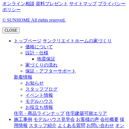
オンライン相談
資料プレゼント
サイトマップ
プライバシー
ポリシー
©
SUNHOME All rights reserved.
CLOSE
トップページ
サンクリエイトホームの家づくり
価格について
設計・仕様
地震保証
家づくりの流れ
保証・アフターサポート
新着情報
お知らせ
スタッフブログ
イベント情報
モデルハウス
お役立ち情報
住宅・商品ラインナップ
住宅建築可能エリア
施工事例
モデルハウス見学会
お客様の声
会社概要
採
用情報
スタッフ紹介
よくある質問
お問い合わせ
オン