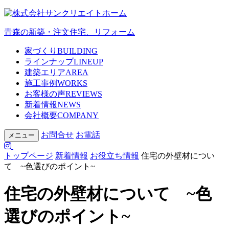
青森の新築・注文住宅、リフォーム
家づくり
BUILDING
ラインナップ
LINEUP
建築エリア
AREA
施工事例
WORKS
お客様の声
REVIEWS
新着情報
NEWS
会社概要
COMPANY
お問合せ
お電話
メニュー
トップページ
新着情報
お役立ち情報
住宅の外壁材につい
て ~色選びのポイント~
住宅の外壁材について ~色
選びのポイント~