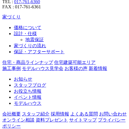
TEL :
017-761-6360
FAX : 017-761-6361
家づくり
価格について
設計・仕様
地震保証
家づくりの流れ
保証・アフターサポート
住宅・商品ラインナップ
住宅建築可能エリア
施工事例
モデルハウス見学会
お客様の声
新着情報
お知らせ
スタッフブログ
お役立ち情報
イベント情報
モデルハウス
会社概要
スタッフ紹介
採用情報
よくある質問
お問い合わせ
オンライン相談
資料プレゼント
サイトマップ
プライバシー
ポリシー