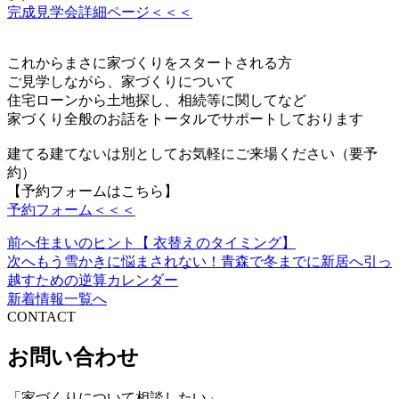
完成見学会詳細ページ＜＜＜
これからまさに家づくりをスタートされる方
ご見学しながら、家づくりについて
住宅ローンから土地探し、相続等に関してなど
家づくり全般のお話をトータルでサポートしております
建てる建てないは別としてお気軽にご来場ください（要予
約）
【予約フォームはこちら】
予約フォーム＜＜＜
前へ
住まいのヒント【 衣替えのタイミング】
投
次へ
もう雪かきに悩まされない！青森で冬までに新居へ引っ
稿
越すための逆算カレンダー
新着情報一覧へ
ナ
CONTACT
ビ
お問い合わせ
ゲ
ー
「家づくりについて相談したい」