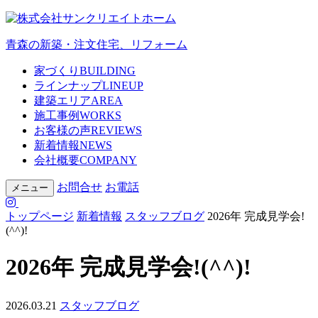
青森の新築・注文住宅、リフォーム
家づくり
BUILDING
ラインナップ
LINEUP
建築エリア
AREA
施工事例
WORKS
お客様の声
REVIEWS
新着情報
NEWS
会社概要
COMPANY
お問合せ
お電話
メニュー
トップページ
新着情報
スタッフブログ
2026年 完成見学会!
(^^)!
2026年 完成見学会!(^^)!
2026.03.21
スタッフブログ