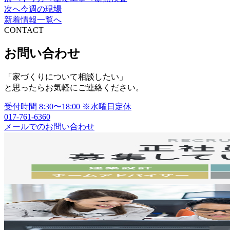
投
次へ
今週の現場
稿
新着情報一覧へ
CONTACT
ナ
ビ
お問い合わせ
ゲ
「家づくりについて相談したい」
ー
と思ったらお気軽にご連絡ください。
シ
受付時間
8:30〜18:00
※水曜日定休
ョ
017-761-6360
メールでのお問い合わせ
ン