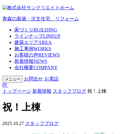
青森の新築・注文住宅、リフォーム
家づくり
BUILDING
ラインナップ
LINEUP
建築エリア
AREA
施工事例
WORKS
お客様の声
REVIEWS
新着情報
NEWS
会社概要
COMPANY
お問合せ
お電話
メニュー
トップページ
新着情報
スタッフブログ
祝！上棟
祝！上棟
2025.10.27
スタッフブログ