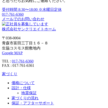
と思ったらお気軽にご連絡ください。
シ
受付時間
8:30〜18:00
※水曜日定休
ョ
017-761-6360
メールでのお問い合わせ
ン
株式会社サンクリエイトホーム
〒038-0004
青森市富田三丁目１６－８
生協コスモス館敷地内
Google MAP
TEL :
017-761-6360
FAX : 017-761-6361
家づくり
価格について
設計・仕様
地震保証
家づくりの流れ
保証・アフターサポート