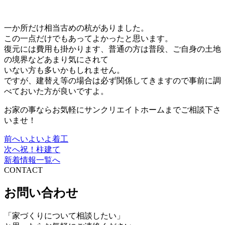
一か所だけ相当古めの杭がありました。
この一点だけでもあってよかったと思います。
復元には費用も掛かります、普通の方は普段、ご自身の土地
の境界などあまり気にされて
いない方も多いかもしれません。
ですが、建替え等の場合は必ず関係してきますので事前に調
べておいた方が良いですよ。
お家の事ならお気軽にサンクリエイトホームまでご相談下さ
いませ！
前へ
いよいよ着工
投
次へ
祝！柱建て
稿
新着情報一覧へ
CONTACT
ナ
ビ
お問い合わせ
ゲ
「家づくりについて相談したい」
ー