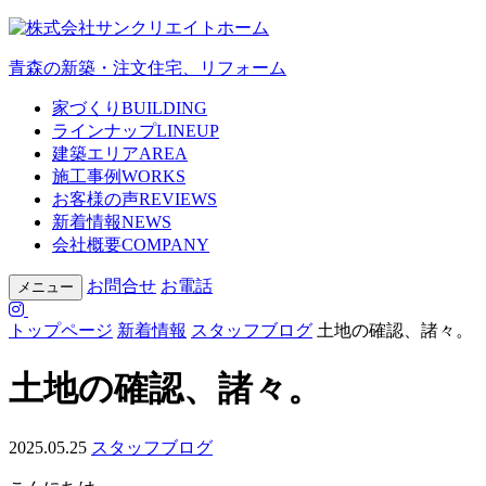
青森の新築・注文住宅、リフォーム
家づくり
BUILDING
ラインナップ
LINEUP
建築エリア
AREA
施工事例
WORKS
お客様の声
REVIEWS
新着情報
NEWS
会社概要
COMPANY
お問合せ
お電話
メニュー
トップページ
新着情報
スタッフブログ
土地の確認、諸々。
土地の確認、諸々。
2025.05.25
スタッフブログ