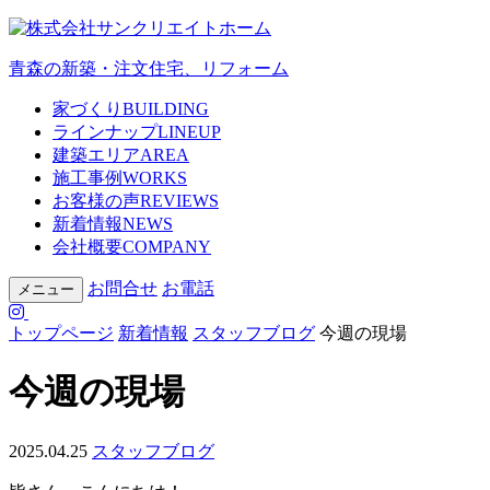
青森の新築・注文住宅、リフォーム
家づくり
BUILDING
ラインナップ
LINEUP
建築エリア
AREA
施工事例
WORKS
お客様の声
REVIEWS
新着情報
NEWS
会社概要
COMPANY
お問合せ
お電話
メニュー
トップページ
新着情報
スタッフブログ
今週の現場
今週の現場
2025.04.25
スタッフブログ