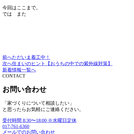
今回はここまで。
では また
前へ
ただいま着工中！
投
次へ
住まいのヒント【おうちの中での紫外線対策】
稿
新着情報一覧へ
CONTACT
ナ
ビ
お問い合わせ
ゲ
「家づくりについて相談したい」
ー
と思ったらお気軽にご連絡ください。
シ
受付時間
8:30〜18:00
※水曜日定休
ョ
017-761-6360
メールでのお問い合わせ