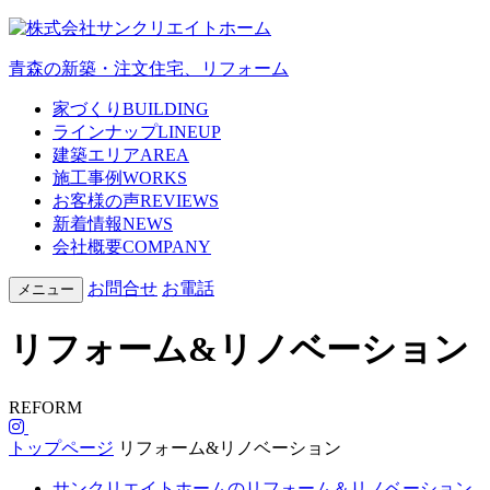
青森の新築・注文住宅、リフォーム
家づくり
BUILDING
ラインナップ
LINEUP
建築エリア
AREA
施工事例
WORKS
お客様の声
REVIEWS
新着情報
NEWS
会社概要
COMPANY
お問合せ
お電話
メニュー
リフォーム&リノベーション
REFORM
トップページ
リフォーム&リノベーション
サンクリエイトホームのリフォーム＆リノベーション